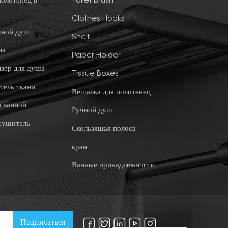
полотенец в
Toilet Brush
Clothes Hooks
чной душ
Shelf
на
Paper Holder
зер для душа
Tissue Boxes
тель ткани
Вешалка для полотенец
я ванной
Ручной душ
сушитель
Скользящая полоса
кран
Ванные принадлежности