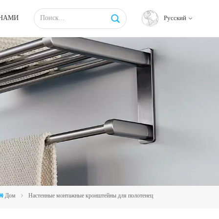
 НАМИ
Русский
English
français
русский
español
Tiếng việt
Дом
Настенные монтажные кронштейны для полотенец