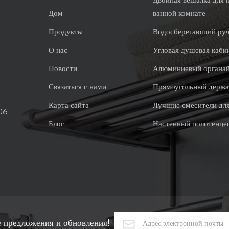
Двойная вешалка для 
Дом
ванной комнате
Продукты
Водосберегающий ру
О нас
Угловая душевая каби
Новости
Алюминиевый органай
Связаться с нами
Прямоугольный держа
Карта сайта
Лучшие смесители дл
06
Блог
Настенный полотенце
 предложения и обновления!