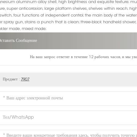
esium aluminum alloy shell, high brightness and exquisite texture; mult
ure, super anticorrosion; large platform shelves, shelves within reach; hi
switch, four functions of independent control; the main body of the water
r spray gun, stains a punch that is clean; three-block handheld shower
nkler mode, mixed mode;
Оставить Сообщение
На ваш запрос ответят в течение 12 рабочих часов, и мы у
Предмет :
7907