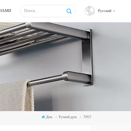
 НАМИ
Русский
English
français
русский
español
Tiếng việt
Дом
Ручной душ
7907