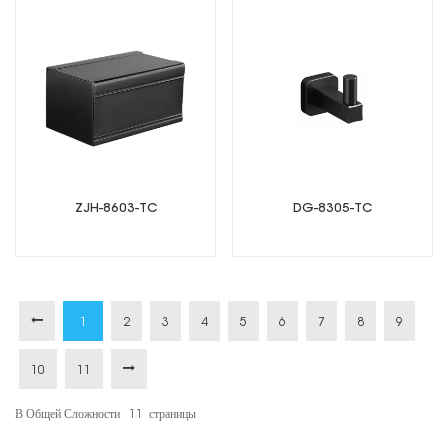
ZJH-8603-TC
DG-8305-TC
1
2
3
4
5
6
7
8
9
10
11
В Общей Сложности
11
Страницы