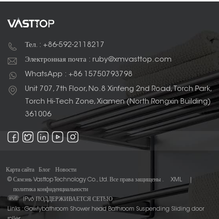
Тел. : +86-592-2118217
Электронная почта : ruby@xmvasttop.com
WhatsApp : +86 15750793798
Unit 707, 7th Floor, No.8 Xinfeng 2nd Road, Torch Park,
Torch Hi-Tech Zone, Xiamen (North Rongxin Building)
361006
Карта сайта
Блог
Новости
© Сямэнь Vasttop Technology Co., Ltd. Все права защищены .
XML
|
политика конфиденциальности
IPv6 ПОДДЕРЖИВАЕТСЯ СЕТЬЮ
Links :
Gowlybathroom
Shower head
Bathroom Suspending Sliding door
roller