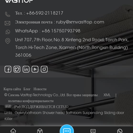
Тел. : +86-592-2118217
Электронная почта : ruby@xmvasttop.com
WhatsApp : +86 15750793798
Unit 707, 7th Floor, No.8 Xinfeng 2nd Road, Torch Park,
Torch Hi-Tech Zone, Xiamen (North Rongxin Building)
361006
Карта сайта
Блог
Новости
© Сямэнь Vasttop Technology Co., Ltd. Все права защищены .
XML
|
политика конфиденциальности
IPv6 ПОДДЕРЖИВАЕТСЯ СЕТЬЮ
Links :
Gowlybathroom
Shower head
Bathroom Suspending Sliding door
roller