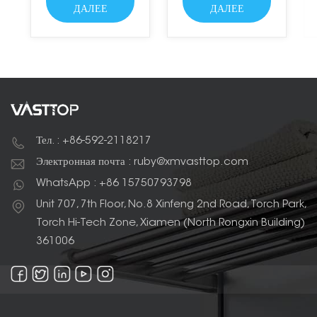
требует давления
представлены в
ДАЛЕЕ
ДАЛЕЕ
воздуха и заставляет вас
широком диапазоне
испытать невероятные
стилей, дизайнов и
ощущения от воды.
отделок, чтобы
соответствовать общему
виду вашего
помещения.
Тел. : +86-592-2118217
Электронная почта : ruby@xmvasttop.com
WhatsApp : +86 15750793798
Unit 707, 7th Floor, No.8 Xinfeng 2nd Road, Torch Park,
Torch Hi-Tech Zone, Xiamen (North Rongxin Building)
361006