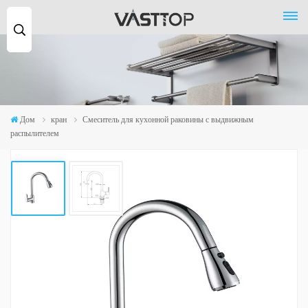
Поиск
...
Дом
кран
Смеситель для кухонной раковины с выдвижным
распылителем
Смеситель Для Кухонной Раковины С
Выдвижным Распылителем
Наш латунный кухонный смеситель с одной ручкой и выдвижным
распылителем — это высококачественный современный смеситель,
который сочетает в себе стильный дизайн и практичную