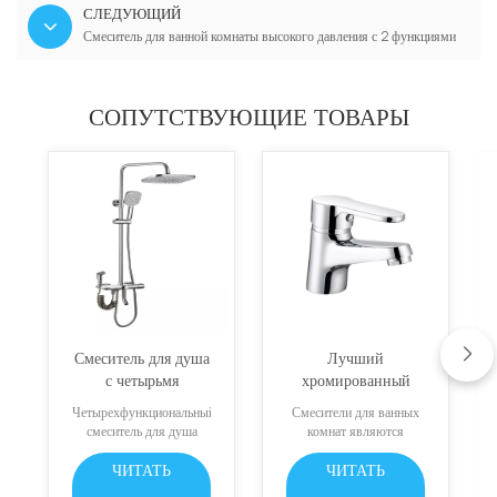
СЛЕДУЮЩИЙ
Смеситель для ванной комнаты высокого давления с 2 функциями
СОПУТСТВУЮЩИЕ ТОВАРЫ
Смеситель для душа
Лучший
с четырьмя
хромированный
функциями нового
современный
Четырехфункциональный
Смесители для ванных
дизайна
смеситель для
смеситель для душа
комнат являются
ванной комнаты
новой конструкции с
важными
большой квадратной
приспособлениями в
ЧИТАТЬ
ЧИТАТЬ
насадкой для душа. Он
любой ванной комнате и