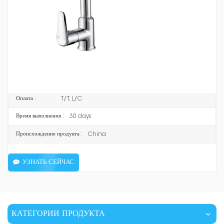
функциональность. Этот смеситель предназначен для использования
на жилых кухнях и идеально подходит для мытья посуды,
приготовления пищи и уборки беспорядка.
F2038
предмет номер :
Brass
Материал :
Chrome finished
Цвет :
T/T, L/C
Оплата :
30 days
Время выполнения :
China
Происхождение продукта :
УЗНАТЬ СЕЙЧАС
КАТЕГОРИИ ПРОДУКТА