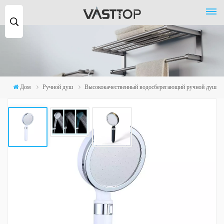
Поиск
...
Дом
Ручной душ
Высококачественный водосберегающий ручной душ
Высококачественный Водосберегающий
Ручной Душ
Эта водосберегающая лейка для душа с полипропиленовым
фильтром подходит для жесткой воды, удаляет хлор и вредные
вещества и дарит вам ощущение здорового душа.
*Функция: интенсивный спрей/мягкий спрей/экономия воды/