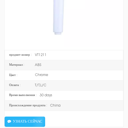
остановка воды
* Материал: корпус из АБС-пластика + крышка из нержавеющей
стали
* Простота использования: простое переключение функций с
помощью ручки и простая замена фильтра.
* Очищенная вода: легко заменить и установить
полипропиленовый фильтр, а также уменьшить содержание хлора,
тяжелых металлов, ржавчины, песка и других отложений.
VT1211
предмет номер :
ABS
Материал :
Chrome
Цвет :
T/T,L/C
Оплата :
30 days
Время выполнения :
China
Происхождение продукта :
УЗНАТЬ СЕЙЧАС