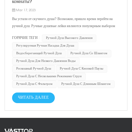
комнаты?
Mar 17, 2023
Вы устали от скучного душа? Возможно, пришло время перейти на
ручной душ. Ручные душевые лейки являются популярным выбором
для многих домовладельцев из-за их гибкости и простоты
ГОРЯЧИЕ ТЕГИ :
Ручной Душ Высокого Давления
использования. В этом блоге мы обсудим 10 основных ключевых слов,
Регулируемая Ручная Насадка Для Душа
которые следует учитывать при выборе лучшей ручной лейки...
Водосберегающий Ручной Душ
Ручной Душ Со Шлангом
Ручной Душ Для Низкого Давления Воды
Роскошный Ручной Душ
Ручной Душ С Кнопкой Паузы
Ручной Душ С Несколькими Режимами Струи
Ручной Душ С Фильтром
Ручной Душ С Длинным Шлангом
ЧИТАТЬ ДАЛЕЕ