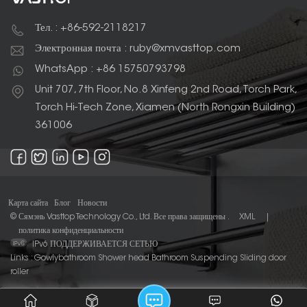
Тел. : +86-592-2118217
Электронная почта : ruby@xmvasttop.com
WhatsApp : +86 15750793798
Unit 707, 7th Floor, No.8 Xinfeng 2nd Road, Torch Park,
Torch Hi-Tech Zone, Xiamen (North Rongxin Building)
361006
Карта сайта
Блог
Новости
© Сямэнь Vasttop Technology Co., Ltd. Все права защищены .
XML
|
политика конфиденциальности
IPv6 ПОДДЕРЖИВАЕТСЯ СЕТЬЮ
Links :
Gowlybathroom
Shower head
Bathroom Suspending Sliding door
roller