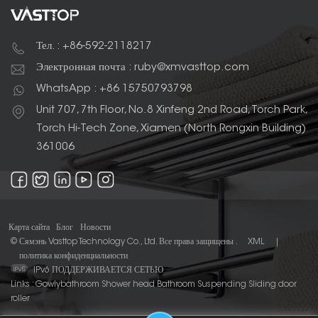
Тел. : +86-592-2118217
Электронная почта : ruby@xmvasttop.com
WhatsApp : +86 15750793798
Unit 707, 7th Floor, No.8 Xinfeng 2nd Road, Torch Park,
Torch Hi-Tech Zone, Xiamen (North Rongxin Building)
361006
Карта сайта
Блог
Новости
© Сямэнь Vasttop Technology Co., Ltd. Все права защищены .
XML
|
политика конфиденциальности
IPv6 ПОДДЕРЖИВАЕТСЯ СЕТЬЮ
Links :
Gowlybathroom
Shower head
Bathroom Suspending Sliding door
roller