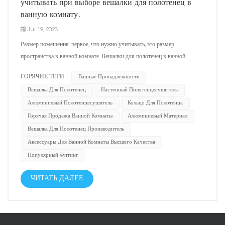
учитывать при выборе вешалки для полотенец в
ванную комнату.
Jul 19, 2023
Размер помещения: первое, что нужно учитывать, это размер
пространства в ванной комнате. Вешалки для полотенец в ванной
должны вписываться в пространство и не занимать слишком много
ГОРЯЧИЕ ТЕГИ :
Ванные Принадлежности
места. Вешалки для полотенец для ванной комнаты обычно имеют
Вешалка Для Полотенец
Настенный Полотенцесушитель
подвесной тип, колонный тип, настенный фиксированный тип...
Алюминиевый Полотенцесушитель
Кольцо Для Полотенца
Горячая Продажа Ванной Комнаты
Алюминиевый Материал
Вешалка Для Полотенец Производитель
Аксессуары Для Ванной Комнаты Высшего Качества
Популярный Фитинг
ЧИТАТЬ ДАЛЕЕ