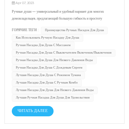
Apr 07, 2023
Ручные души — универсальный и удобный вариант для многих
домовладельцев, предлагающий большую гибкость и простоту
использования, чем традиционные стационарные душевые головки.
ГОРЯЧИЕ ТЕГИ :
Преимущества Ручных Насадок Для Душа
Одним из ключевых преимуществ ручного душа является возможность
Как Использовать Ручную Насадку Для Душа
переключения между различными режимами струи, что обеспечива...
Ручная Насадка Для Душа С Массажем
Ручная Насадка Для Душа С Выключателем Включения/выключения
Ручная Насадка Для Душа Для Низкого Давления Воды
Ручная Насадка Для Душа С Дождевым Спреем
Лучшая Насадка Для Душа С Режимом Тумана
Лучшая Насадка Для Душа С Ручным Комбо
Лучшая Насадка Для Душа Для Низкого Давления Воды
Лучшая Ручная Насадка Для Душа Для Удовольствия
ЧИТАТЬ ДАЛЕЕ