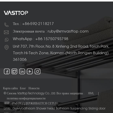
Тел. : +86-592-2118217
Электронная почта : ruby@xmvasttop.com
WhatsApp : +86 15750793798
Unit 707, 7th Floor, No.8 Xinfeng 2nd Road, Torch Park,
Torch Hi-Tech Zone, Xiamen (North Rongxin Building)
361006
Карта сайта
Блог
Новости
© Сямэнь Vasttop Technology Co., Ltd. Все права защищены .
XML
|
политика конфиденциальности
IPv6 ПОДДЕРЖИВАЕТСЯ СЕТЬЮ
Links :
Gowlybathroom
Shower head
Bathroom Suspending Sliding door