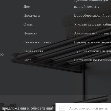
Двойная вешалка для 
Дом
ванной комнате
Продукты
Водосберегающий ру
О нас
Угловая душевая каби
Новости
Алюминиевый органай
Связаться с нами
Прямоугольный держа
Карта сайта
Лучшие смесители дл
06
Блог
Настенный полотенце
 предложения и обновления!