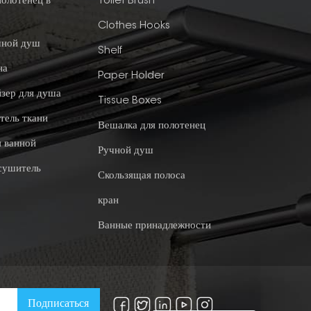
полотенец в
Toilet Brush
Clothes Hooks
чной душ
Shelf
на
Paper Holder
зер для душа
Tissue Boxes
тель ткани
Вешалка для полотенец
я ванной
Ручной душ
сушитель
Скользящая полоса
кран
Ванные принадлежности