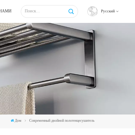
 НАМИ
Русский
English
français
русский
español
Tiếng việt
Дом
Современный двойной полотенцесушитель