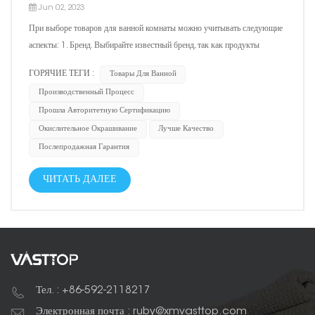
Jun 02, 2023
При выборе товаров для ванной комнаты можно учитывать следующие
аспекты: 1. Бренд. Выбирайте известный бренд, так как продукты
известных брендов обычно имеют лучшее качество, сервис и
ГОРЯЧИЕ ТЕГИ :
Товары Для Ванной
послепродажную гарантию. 2. Производственный процесс. Процесс
Производственный Процесс
изготовления качественной продукции для ванн...
Прошла Авторитетную Сертификацию
Окислительное Окрашивание
Лучше Качество
Послепродажная Гарантия
ЧИТАТЬ ДАЛЕЕ
Тел. : +86-592-2118217
Электронная почта : ruby@xmvasttop.com